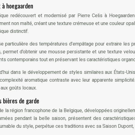
t à hoegaarden
rique redécouvert et modernisé par Pierre Celis à Hoegaarde
roment non malté, créant une texture crémeuse et une couleur opal
que distinctif.
 particulière des températures d’empâtage pour extraire les p
s, permet d’obtenir une mousse persistante et une texture v
s contemporains tout en préservant les caractéristiques organol
urd’hui dans le développement de styles similaires aux États-Un
la complexité aromatique contraste avec leur apparente simplicit
 aux goûts locaux.
s bières de garde
 de la région francophone de la Belgique, développées originelle
ées pendant la belle saison, présentent des caractéristiques
urnable du style, perpétue ces traditions avec sa Saison Dupont