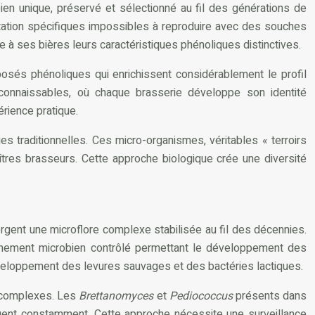
ien unique, préservé et sélectionné au fil des générations de
ntation spécifiques impossibles à reproduire avec des souches
 à ses bières leurs caractéristiques phénoliques distinctives.
osés phénoliques qui enrichissent considérablement le profil
connaissables, où chaque brasserie développe son identité
rience pratique.
s traditionnelles. Ces micro-organismes, véritables « terroirs
îtres brasseurs. Cette approche biologique crée une diversité
bergent une microflore complexe stabilisée au fil des décennies.
onnement microbien contrôlé permettant le développement des
éveloppement des levures sauvages et des bactéries lactiques.
s complexes. Les
Brettanomyces
et
Pediococcus
présents dans
luent constamment. Cette approche nécessite une surveillance