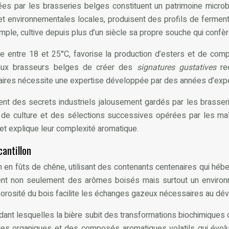
sées par les brasseries belges constituent un patrimoine microb
et environnementales locales, produisent des profils de ferme
e, cultive depuis plus d’un siècle sa propre souche qui confère
 entre 18 et 25°C, favorise la production d’esters et de comp
 aux brasseurs belges de créer des
signatures gustatives
re
aires nécessite une expertise développée par des années d’expé
ent des secrets industriels jalousement gardés par les brasserie
s de culture et des sélections successives opérées par les ma
 et explique leur complexité aromatique.
antillon
tion en fûts de chêne, utilisant des contenants centenaires qui hé
rtent non seulement des arômes boisés mais surtout un envir
porosité du bois facilite les échanges gazeux nécessaires au d
dant lesquelles la bière subit des transformations biochimique
acides organiques et des composés aromatiques volatils qui évo