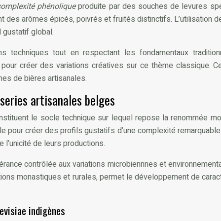
complexité phénolique
produite par des souches de levures sp
 des arômes épicés, poivrés et fruités distinctifs. L’utilisati
gustatif global.
ons techniques tout en respectant les fondamentaux traditio
our créer des variations créatives sur ce thème classique. C
s de bières artisanales.
series artisanales belges
stituent le socle technique sur lequel repose la renommée mo
e pour créer des profils gustatifs d’une complexité remarquable
 l’unicité de leurs productions.
olérance contrôlée aux variations microbiennnes et environnemen
aditions monastiques et rurales, permet le développement de cara
evisiae indigènes