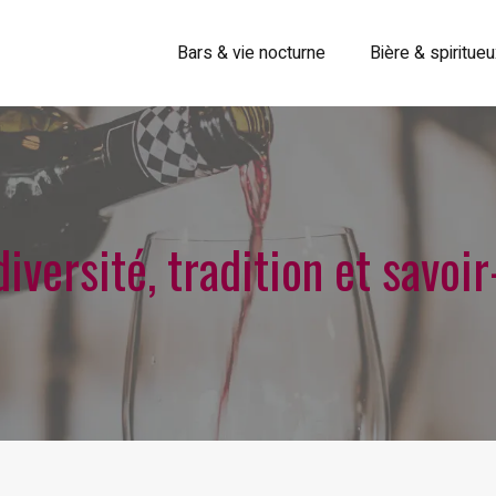
Bars & vie nocturne
Bière & spiritue
diversité, tradition et savoir