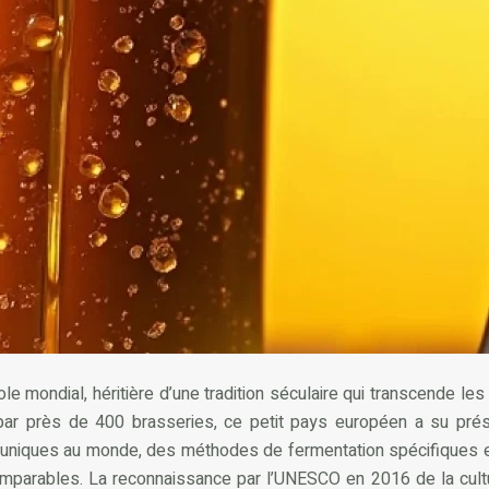
e mondial, héritière d’une tradition séculaire qui transcende le
 par près de 400 brasseries, ce petit pays européen a su prés
s uniques au monde, des méthodes de fermentation spécifiques e
omparables. La reconnaissance par l’UNESCO en 2016 de la cult