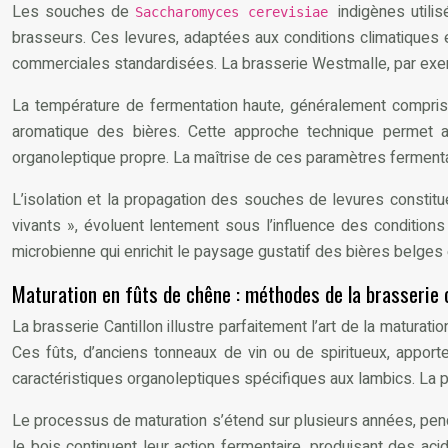
Les souches de
indigènes utili
Saccharomyces cerevisiae
brasseurs. Ces levures, adaptées aux conditions climatiques 
commerciales standardisées. La brasserie Westmalle, par exempl
La température de fermentation haute, généralement comprise
aromatique des bières. Cette approche technique permet
organoleptique propre. La maîtrise de ces paramètres ferment
L’isolation et la propagation des souches de levures constitu
vivants », évoluent lentement sous l’influence des condition
microbienne qui enrichit le paysage gustatif des bières belges
Maturation en fûts de chêne : méthodes de la brasserie c
La brasserie Cantillon illustre parfaitement l’art de la matura
Ces fûts, d’anciens tonneaux de vin ou de spiritueux, appo
caractéristiques organoleptiques spécifiques aux lambics. La 
Le processus de maturation s’étend sur plusieurs années, pen
le bois continuent leur action fermentaire, produisant des 