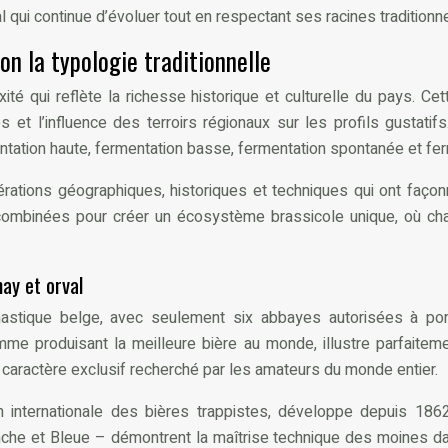
 qui continue d’évoluer tout en respectant ses racines traditionne
on la typologie traditionnelle
é qui reflète la richesse historique et culturelle du pays. Cett
et l’influence des terroirs régionaux sur les profils gustati
ntation haute, fermentation basse, fermentation spontanée et fer
érations géographiques, historiques et techniques qui ont façon
t combinées pour créer un écosystème brassicole unique, où ch
ay et orval
astique belge, avec seulement six abbayes autorisées à port
produisant la meilleure bière au monde, illustre parfaitement 
 caractère exclusif recherché par les amateurs du monde entier.
on internationale des bières trappistes, développe depuis 18
nche et Bleue – démontrent la maîtrise technique des moines dans