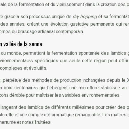
ale de la fermentation et du vieillissement dans la création des 
iste grâce à son processus unique de
dry hopping
et sa fermentat
e des années, créant une évolution gustative permanente qui re
ernes du brassage artisanal contemporain.
 vallée de la senne
e au monde, permettant la fermentation spontanée des lambics
vironnementales spécifiques que seule cette région peut offri
complexes et évolutifs.
es, perpétue des méthodes de production inchangées depuis le XI
 bois centenaires qui hébergent une microflore stabilisée au 
considérable pour maîtriser les variables environnementales.
angeant des lambics de différents millésimes pour créer des pro
aturelle et une complexité aromatique remarquable. Les maîtres
amertume et notes fruitées.